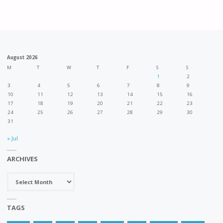
속
navigation
인
가
파
능
August 2026
빌
한
M
T
W
T
F
S
S
1
2
리
도
3
4
5
6
7
8
9
10
11
12
13
14
15
16
온"
17
18
19
20
21
22
23
시
24
25
26
27
28
29
30
31
발
« Jul
전
ARCHIVES
모
Archives
델
로
TAGS