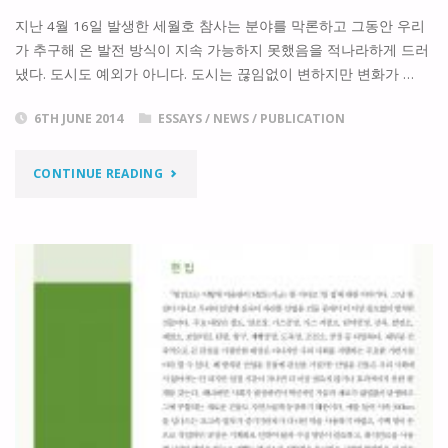
CITIES"
지난 4월 16일 발생한 세월호 참사는 분야를 막론하고 그동안 우리
건
가 추구해 온 발전 방식이 지속 가능하지 못했음을 적나라하게 드러
축
냈다. 도시도 예외가 아니다. 도시는 끊임없이 변하지만 변화가 …
자
6TH JUNE 2014
ESSAYS
/
NEWS
/
PUBLICATION
산
"
CONTINUE READING
의
[시
활
론]
용"
지
속
가
능