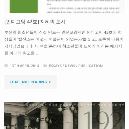
한
도
[인디고잉 42호] 지혜의 도시
시
부산의 청소년들이 직접 만드는 인문교양지인 인디고잉 42호에 학
를
생들이 ‘발전소는 어떻게 미술관이 되었는가’를 읽고, 토론한 내용이
게재되었습니다. 제 책을 통하여 청소년들이 느끼기 바라는 메시지
위
를 아래의 원고를 …
한
13TH APRIL 2014
ESSAYS
/
NEWS
/
PUBLICATION
제
"
언"
CONTINUE READING
[인
디
고
잉