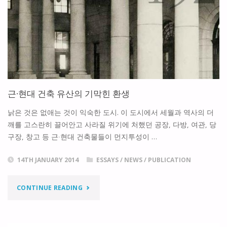
42
호]
지
혜
근∙현대 건축 유산의 기막힌 환생
의
낡은 것은 없애는 것이 익숙한 도시. 이 도시에서 세월과 역사의 더
도
깨를 고스란히 끌어안고 사라질 위기에 처했던 공장, 다방, 여관, 당
구장, 창고 등 근∙현대 건축물들이 먼지투성이 …
시"
14TH JANUARY 2014
ESSAYS
/
NEWS
/
PUBLICATION
"근
CONTINUE READING
∙