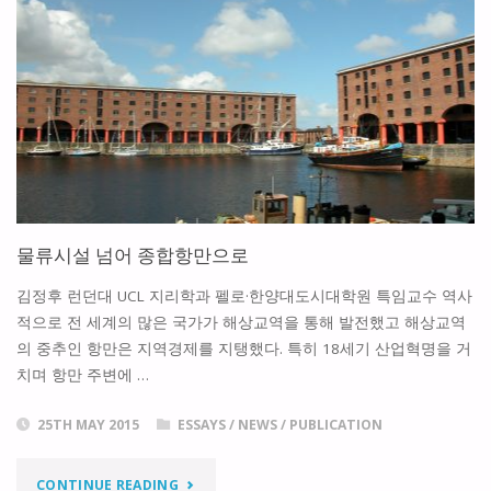
기
업
의
사
회
공
물류시설 넘어 종합항만으로
헌
김정후 런던대 UCL 지리학과 펠로·한양대도시대학원 특임교수 역사
(CITIES
적으로 전 세계의 많은 국가가 해상교역을 통해 발전했고 해상교역
의 중추인 항만은 지역경제를 지탱했다. 특히 18세기 산업혁명을 거
AND
치며 항만 주변에 …
CSR)"
25TH MAY 2015
ESSAYS
/
NEWS
/
PUBLICATION
"물
CONTINUE READING