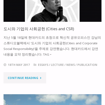
악
주
도
도시와 기업의 사회공헌 (Cities and CSR)
도
지난 5월 18일에 현대카드의 초청으로 혁신적 공유오피스인 강남의
시
스튜디오블랙에서 ‘도시와 기업의 사회공헌(Cities and Corporate
Social Responsibility)’을 주제로 강연했습니다. 현대카드에서 강연
재
내용을 요약 정리했습니다. TAG •
생
18TH MAY 2017
ESSAYS
/
LECTURE
/
NEWS
/
PUBLICATION
을
"도
향
CONTINUE READING
시
하
와
여"