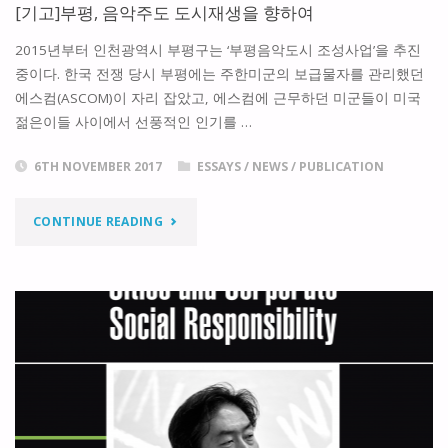
[기고]부평, 음악주도 도시재생을 향하여
2015년부터 인천광역시 부평구는 ‘부평음악도시 조성사업’을 추진
중이다. 한국 전쟁 당시 부평에는 주한미군의 보급물자를 관리했던
에스컴(ASCOM)이 자리 잡았고, 에스컴에 근무하던 미군들이 미국
젊은이들 사이에서 선풍적인 인기를 …
6TH NOVEMBER 2017
ESSAYS
/
NEWS
/
PUBLICATION
"
CONTINUE READING
[기
고]
부
평,
음