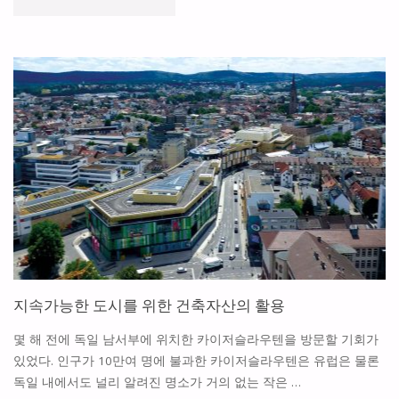
류
시
설
넘
어
종
합
항
지속가능한 도시를 위한 건축자산의 활용
만
몇 해 전에 독일 남서부에 위치한 카이저슬라우텐을 방문할 기회가
으
있었다. 인구가 10만여 명에 불과한 카이저슬라우텐은 유럽은 물론
독일 내에서도 널리 알려진 명소가 거의 없는 작은 …
로"