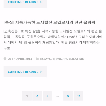
"두
CONTINUE READING
건
축
[특집] 지속가능한 도시발전 모델로서의 런던 올림픽
이
[건축신문 3호 특집 칼럼] 지속가능한 도시발전 모델로서의 런던 올
림픽 올림픽, 구원투수일까 방화범일까? 1896년 그리스 아테네에
야
서 대망의 제1회 올림픽이 개최되었다. ‘인류 평화의 대제전’이라는
구호 …
기
4:
26TH APRIL 2013
ESSAYS
/
NEWS
/
PUBLICATION
런
"
CONTINUE READING
던
[특
서
집]
1
2
3
…
5
펜
지
Posts
타