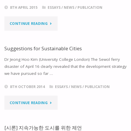
8TH APRIL 2015
ESSAYS
/
NEWS
/
PUBLICATION
"지
CONTINUE READING
속
가
Suggestions for Sustainable Cities
능
Dr Jeong Hoo Kim (University College London) The Sewol ferry
disaster of April 16 clearly revealed that the development strategy
한
we have pursued so far …
도
8TH OCTOBER 2014
ESSAYS
/
NEWS
/
PUBLICATION
시
"SUGGESTIONS
CONTINUE READING
를
FOR
위
SUSTAINABLE
[시론] 지속가능한 도시를 위한 제언
한