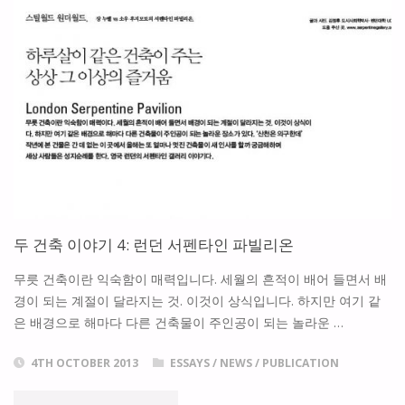
현
대
건
축
유
산
의
두 건축 이야기 4: 런던 서펜타인 파빌리온
기
무릇 건축이란 익숙함이 매력입니다. 세월의 흔적이 배어 들면서 배
막
경이 되는 계절이 달라지는 것. 이것이 상식입니다. 하지만 여기 같
은 배경으로 해마다 다른 건축물이 주인공이 되는 놀라운 …
힌
환
4TH OCTOBER 2013
ESSAYS
/
NEWS
/
PUBLICATION
생"