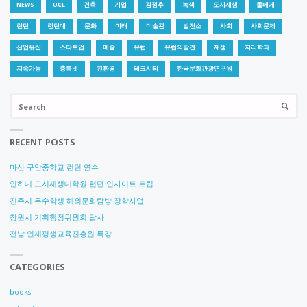
서
NEWS
UCL
건축
기업
김정후
녹색
도시재생
돌베게
런던
런던대
문화
미래
미술관
발전소
사회
사회문제
의
산업유산
스타트업
예술
유럽
유럽의발견
재생
지리학과
런
지속가능
충북넷
친환경
테크시티
한국문화관광연구원
던
Se
SEARC
for
올
림
RECENT POSTS
마산 구암중학교 런던 연수
픽"
인하대 도시재생대학원 런던 인사이트 트립
진주시 우수학생 해외문화탐방 장학사업
창원시 기획행정위원회 답사
전남 인재평생교육진흥원 특강
CATEGORIES
books