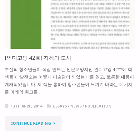
가
능
한
도
[인디고잉 42호] 지혜의 도시
시
부산의 청소년들이 직접 만드는 인문교양지인 인디고잉 42호에 학
를
생들이 ‘발전소는 어떻게 미술관이 되었는가’를 읽고, 토론한 내용이
게재되었습니다. 제 책을 통하여 청소년들이 느끼기 바라는 메시지
위
를 아래의 원고를 …
한
13TH APRIL 2014
ESSAYS
/
NEWS
/
PUBLICATION
제
"
언"
CONTINUE READING
[인