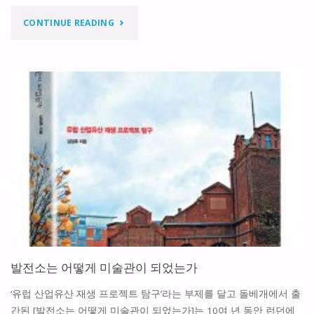
"근
CONTINUE READING
∙
현
대
건
축
유
산
의
발전소는 어떻게 미술관이 되었는가
기
‘유럽 산업유산 재생 프로젝트 탐구’라는 부제를 달고 돌베개에서 출
막
간된 [발전소는 어떻게 미술관이 되었는가]는 10여 년 동안 런던에