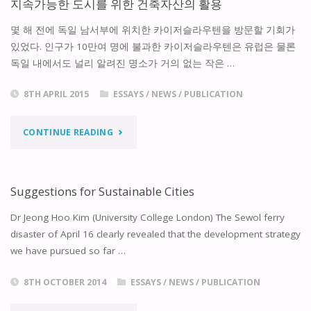
지속가능한 도시를 위한 건축자산의 활용
만
몇 해 전에 독일 남서부에 위치한 카이저슬라우텐을 방문할 기회가
으
있었다. 인구가 10만여 명에 불과한 카이저슬라우텐은 유럽은 물론
독일 내에서도 널리 알려진 명소가 거의 없는 작은 …
로"
8TH APRIL 2015
ESSAYS
/
NEWS
/
PUBLICATION
"지
CONTINUE READING
속
가
Suggestions for Sustainable Cities
능
Dr Jeong Hoo Kim (University College London) The Sewol ferry
disaster of April 16 clearly revealed that the development strategy
한
we have pursued so far …
도
8TH OCTOBER 2014
ESSAYS
/
NEWS
/
PUBLICATION
시