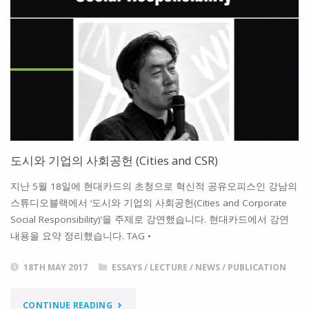
부
평,
음
악
주
도
도시와 기업의 사회공헌 (Cities and CSR)
도
지난 5월 18일에 현대카드의 초청으로 혁신적 공유오피스인 강남의
시
스튜디오블랙에서 ‘도시와 기업의 사회공헌(Cities and Corporate
Social Responsibility)’을 주제로 강연했습니다. 현대카드에서 강연
재
내용을 요약 정리했습니다. TAG •
생
18TH MAY 2017
ESSAYS
/
LECTURE
/
NEWS
/
PUBLICATION
을
"도
향
CONTINUE READING