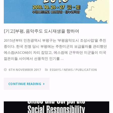
도
시
의
[기고]부평, 음악주도 도시재생을 향하여
미
2015년부터 인천광역시 부평구는 ‘부평음악도시 조성사업’을 추진
래"
중이다. 한국 전쟁 당시 부평에는 주한미군의 보급물자를 관리했던
에스컴(ASCOM)이 자리 잡았고, 에스컴에 근무하던 미군들이 미국
젊은이들 사이에서 선풍적인 인기를 …
6TH NOVEMBER 2017
ESSAYS
/
NEWS
/
PUBLICATION
"
CONTINUE READING
[기
고]