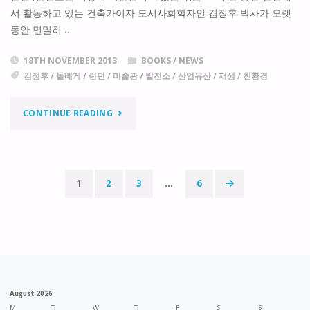
서 활동하고 있는 건축가이자 도시사회학자인 김정후 박사가 오랫
힌
동안 면밀히 …
환
18TH NOVEMBER 2013
BOOKS
/
NEWS
생"
김정후
/
돌베게
/
런던
/
미술관
/
발전소
/
산업유산
/
재생
/
친환경
"발
CONTINUE READING
전
소
1
2
3
…
6
는
Posts
어
navigation
떻
게
August 2026
미
M
T
W
T
F
S
S