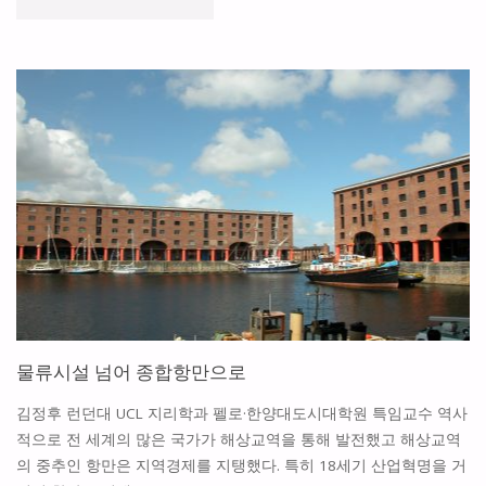
시
하
와
여"
기
업
의
사
회
공
물류시설 넘어 종합항만으로
헌
김정후 런던대 UCL 지리학과 펠로·한양대도시대학원 특임교수 역사
(CITIES
적으로 전 세계의 많은 국가가 해상교역을 통해 발전했고 해상교역
의 중추인 항만은 지역경제를 지탱했다. 특히 18세기 산업혁명을 거
AND