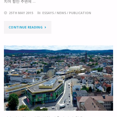
치며 항만 주변에 …
CSR)"
25TH MAY 2015
ESSAYS
/
NEWS
/
PUBLICATION
"물
CONTINUE READING
류
시
설
넘
어
종
합
항