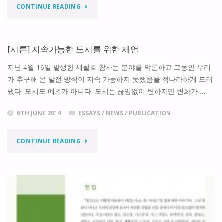
"SUGGESTIONS
CONTINUE READING
를
FOR
위
SUSTAINABLE
[시론] 지속가능한 도시를 위한 제언
한
CITIES"
지난 4월 16일 발생한 세월호 참사는 분야를 막론하고 그동안 우리
건
가 추구해 온 발전 방식이 지속 가능하지 못했음을 적나라하게 드러
축
냈다. 도시도 예외가 아니다. 도시는 끊임없이 변하지만 변화가 …
자
6TH JUNE 2014
ESSAYS
/
NEWS
/
PUBLICATION
산
"
CONTINUE READING
의
[시
활
론]
용"
지
속