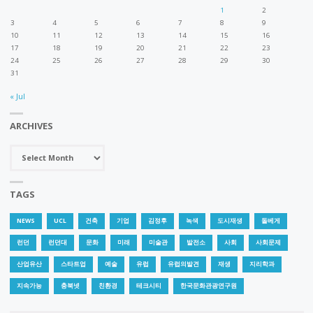
1
2
술
3
4
5
6
7
8
9
10
11
12
13
14
15
16
17
18
19
20
21
22
23
관
24
25
26
27
28
29
30
31
이
« Jul
되
ARCHIVES
었
Archives
는
가"
TAGS
NEWS
UCL
건축
기업
김정후
녹색
도시재생
돌베게
런던
런던대
문화
미래
미술관
발전소
사회
사회문제
산업유산
스타트업
예술
유럽
유럽의발견
재생
지리학과
지속가능
충북넷
친환경
테크시티
한국문화관광연구원