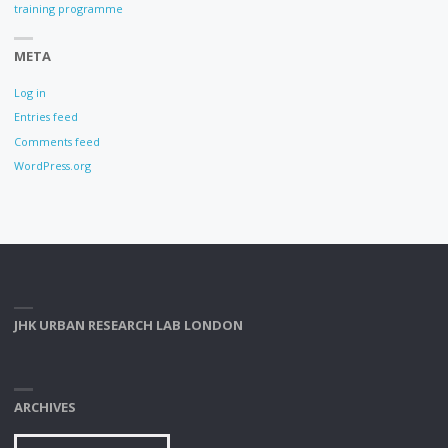
training programme
META
Log in
Entries feed
Comments feed
WordPress.org
JHK URBAN RESEARCH LAB LONDON
ARCHIVES
Archives