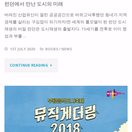
런던에서 만난 도시의 미래
버려진 산업유산이 열린 공공공간으로 바뀌고낙후됐던 동네가 지역
경제를 살리는 구심점이 되기까지!전 세계의 롤모델이 된 런던 도시
재생의 비밀 런던은 도시재생의 출발지다. 15세기를 전후로 이미 명
성과 부를 …
1ST JULY 2020
BOOKS
/
NEWS
"런
CONTINUE READING
던
에
서
만
난