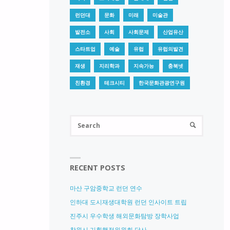
런던대
문화
미래
미술관
발전소
사회
사회문제
산업유산
스타트업
예술
유럽
유럽의발견
재생
지리학과
지속가능
충북넷
친환경
테크시티
한국문화관광연구원
Search
SEARCH
for:
RECENT POSTS
마산 구암중학교 런던 연수
인하대 도시재생대학원 런던 인사이트 트립
진주시 우수학생 해외문화탐방 장학사업
창원시 기획행정위원회 답사