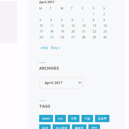
April 2017
M
T
W
T
F
S
S
1
2
3
4
5
6
7
8
9
10
11
12
13
14
15
16
17
18
19
20
21
22
23
24
25
26
27
28
29
30
« Mar
May »
ARCHIVES
Archives
TAGS
NEWS
UCL
건축
기업
김정후
녹색
도시재생
돌베게
런던