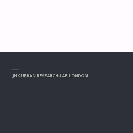
리
개
최”"
JHK URBAN RESEARCH LAB LONDON