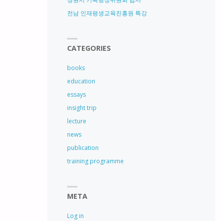
전남 인재평생교육진흥원 특강
CATEGORIES
books
education
essays
insight trip
lecture
news
publication
training programme
META
Log in