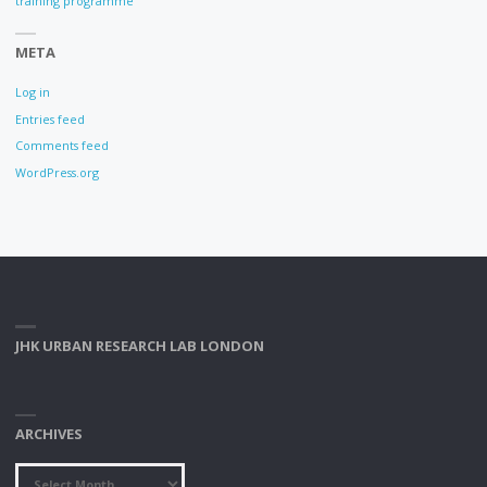
training programme
META
Log in
Entries feed
Comments feed
WordPress.org
JHK URBAN RESEARCH LAB LONDON
ARCHIVES
Archives