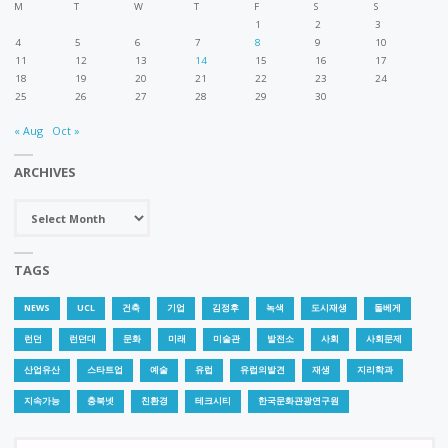
M
T
W
T
F
S
S
1
2
3
4
5
6
7
8
9
10
11
12
13
14
15
16
17
18
19
20
21
22
23
24
25
26
27
28
29
30
« Aug
Oct »
ARCHIVES
Archives
TAGS
NEWS
UCL
건축
기업
김정후
녹색
도시재생
돌베게
런던
런던대
문화
미래
미술관
발전소
사회
사회문제
산업유산
스타트업
예술
유럽
유럽의발견
재생
지리학과
지속가능
충북넷
친환경
테크시티
한국문화관광연구원
Se