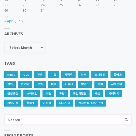
22
23
24
25
26
27
28
29
30
31
« Apr
Jun »
ARCHIVES
Archives
TAGS
NEWS
UCL
건축
기업
김정후
녹색
도시재생
돌베게
런던
런던대
문화
미래
미술관
발전소
사회
사회문제
산업유산
스타트업
예술
유럽
유럽의발견
재생
지리학과
지속가능
충북넷
친환경
테크시티
한국문화관광연구원
Se
SEARC
for
RECENT POSTS