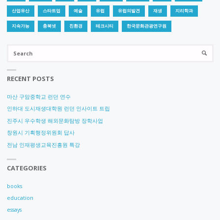
재
산업유산
스타트업
예술
유럽
유럽의발견
재생
지리학과
생,
지속가능
충북넷
친환경
테크시티
한국문화관광연구원
어
Se
SEARC
for
떻
RECENT POSTS
게
마산 구암중학교 런던 연수
접
인하대 도시재생대학원 런던 인사이트 트립
진주시 우수학생 해외문화탐방 장학사업
근
창원시 기획행정위원회 답사
할
전남 인재평생교육진흥원 특강
까”"
CATEGORIES
books
education
essays