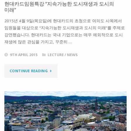
현대카드임원특강 “지속가능한 도시재생과 도시의
미래”
2015년 4월 9일(목요일)에 현대카드의 초청으로 여의도 사옥에서
임원들을 대상으로 “지속가능한 도시재생과 도시의 미래”를 주제로
강연했습니다. 현대카드는 국내 기업으로는 매우 예외적으로 도시
재생에 많은 관심을 가지고, 꾸준히 …
9TH APRIL 2015
LECTURE
/
NEWS
"현
CONTINUE READING
대
카
드
임
원