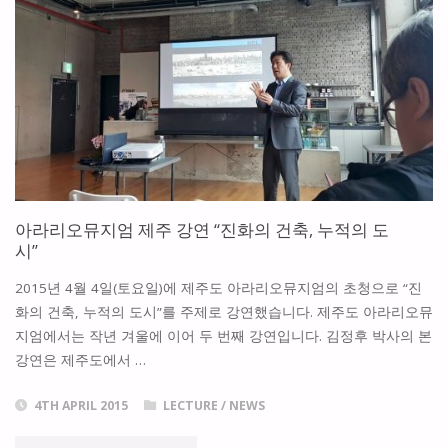
과
한
도
도
시
시
의
를
미
위
래”"
아라리오뮤지엄 제주 강연 “진화의 건축, 누적의 도
한
시”
건
2015년 4월 4일(토요일)에 제주도 아라리오뮤지엄의 초청으로 “진
화의 건축, 누적의 도시”를 주제로 강연했습니다. 제주도 아라리오뮤
축
지엄에서는 작년 겨울에 이어 두 번째 강연입니다. 김정후 박사의 본
자
강연은 제주도에서 …
산
4TH APRIL 2015
LECTURE
/
NEWS
의