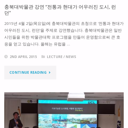
충북대박물관 강연 “전통과 현대가 어우러진 도시, 런
생
던”
과
2015년 4월 2일(목요일)에 충북대박물관의 초청으로 ‘전통과 현대가
어우러진 도시, 런던’을 주제로 강연했습니다. 충북대박물관은 일반
도
시민들을 위한 박물관대학 프로그램을 만들어 운영함으로써 큰 호
시
응을 얻고 있습니다. 올해는 유럽을 …
의
2ND APRIL 2015
LECTURE
/
NEWS
진
"충
CONTINUE READING
화”"
북
대
박
물