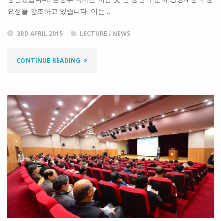
“진
요성을 강조하고 있습니다. 이는 …
화
3RD APRIL 2015
LECTURE
/
NEWS
의
"남
건
CONTINUE READING
북
축,
물
누
류
적
포
의
럼
도
“항
시”"
만
재