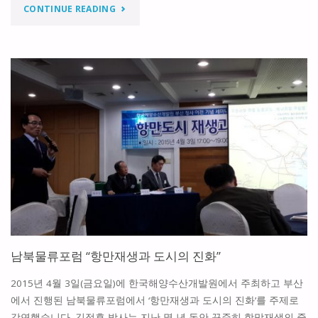
"아
CONTINUE READING
활
라
용"
리
오
뮤
지
엄
제
주
남북물류포럼 “항만재생과 도시의 진화”
강
2015년 4월 3일(금요일)에 한국해양수산개발원에서 주최하고 부산
연
에서 진행된 남북물류포럼에서 ‘항만재생과 도시의 진화’를 주제로
강연했습니다. 김정후 박사는 지난 몇 년 동안 꾸준히 항망재생의 중