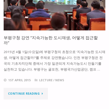
관
강
연
“전
부평구청 강연 “지속가능한 도시재생, 어떻게 접근할
통
까”
과
2015년 4월 1일(수요일)에 부평구청의 초청으로 ‘지속가능한 도시재
생, 어떻게 접근할까?’를 주제로 강연했습니다. 인천 부평구청은 전
현
국의 기초자치단체 중에서 가장 일관되게 지속가능도시 만들기를
대
실천하고 있습니다. 부평구는 굴포천, 부평국가산업공단, 캠프 …
가
1ST APRIL 2015
LECTURE
/
NEWS
어
"부
CONTINUE READING
우
평
러