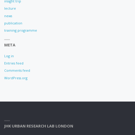
insight trip
lecture
news
publication
training programme
META
Log in
Entries feed
Comments feed
WordPress.org
JHK URBAN RESEARCH LAB LONDON