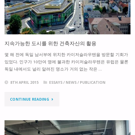
특
강
“지
지속가능한 도시를 위한 건축자산의 활용
속
몇 해 전에 독일 남서부에 위치한 카이저슬라우텐을 방문할 기회가
가
있었다. 인구가 10만여 명에 불과한 카이저슬라우텐은 유럽은 물론
독일 내에서도 널리 알려진 명소가 거의 없는 작은 …
능
한
8TH APRIL 2015
ESSAYS
/
NEWS
/
PUBLICATION
도
"지
CONTINUE READING
시
속
재
가
생
능