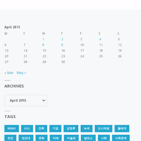
구
진
청
도
April 2015
강
M
T
W
T
F
S
S
시,
1
2
3
4
5
연
6
7
8
9
10
11
12
런
13
14
15
16
17
18
19
“지
20
21
22
23
24
25
26
던”"
27
28
29
30
속
« Mar
May »
가
ARCHIVES
능
Archives
한
TAGS
도
NEWS
UCL
건축
기업
김정후
녹색
도시재생
돌베게
시
런던
런던대
문화
미래
미술관
발전소
사회
사회문제